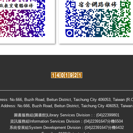
ress: No.666, Buzih Road, Beitun District, Taichung City 406053, Taiwan (R.O
Address: No.666, Buzih Road, Beitun District, Taichung City 406053, Taiwan
圖書服務組(圖書館)Library Services Division：: (04)22399801
資訊服務組Information Services Division：(04)22391647分機6504
系統發展組System Development Division：(04)22391647分機6432