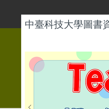
跳
到
主
要
中臺科技大學圖書
內
容
區